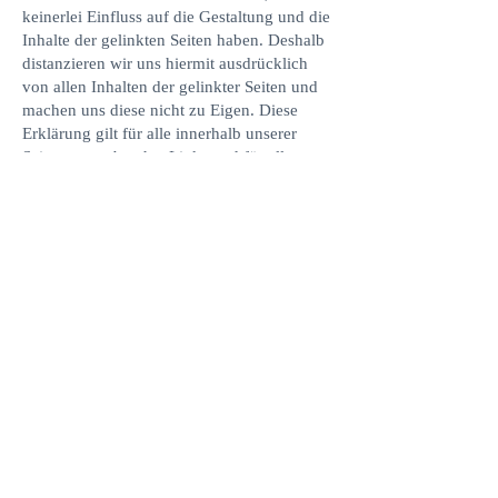
keinerlei Einfluss auf die Gestaltung und die
Inhalte der gelinkten Seiten haben. Deshalb
distanzieren wir uns hiermit ausdrücklich
von allen Inhalten der gelinkter Seiten und
machen uns diese nicht zu Eigen. Diese
Erklärung gilt für alle innerhalb unserer
Seiten, ausgebrachte Links und für alle
Inhalte der Seiten, zu denen diese Links
führen.
Für Inhalte und Schäden, die aus der
Nutzung oder Nichtnutzung durch Links
dargebotener Informationen entstehen,
haften allein die Anbieter dieser Seiten, nicht
derjenige, der über Links lediglich auf die
jeweilige Veröffentlichung verweist. Diese
Einschränkung gilt gleichermaßen auch für
Fremdeinträge in allen interaktiven
Elementen dieses Internet-Auftritts. Für den
Inhalt fremder Seiten ist ausschließlich der
betreffende Autor selbst verantwortlich.
Hinweise zur Kommentarfunktion: